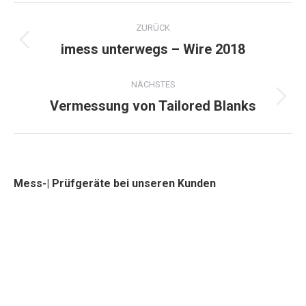
Project
ZURÜCK
navigation
imess unterwegs – Wire 2018
Previous
project:
NÄCHSTES
Vermessung von Tailored Blanks
Next
project:
Mess-| Prüfgeräte bei unseren Kunden