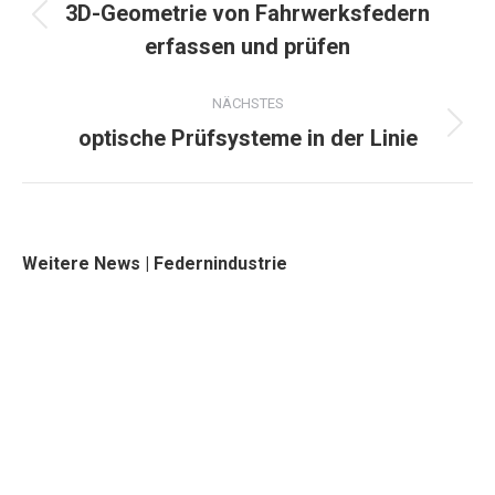
navigation
3D-Geometrie von Fahrwerksfedern
Previous
erfassen und prüfen
project:
NÄCHSTES
optische Prüfsysteme in der Linie
Next
project:
Weitere News | Federnindustrie