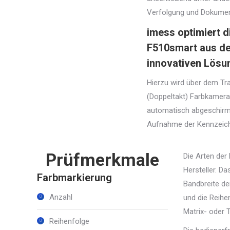
Verfolgung und Dokumen
imess optimiert 
F510smart
aus de
innovativen Lösun
Hierzu wird über dem Tr
(Doppeltakt) Farbkameras 
automatisch abgeschirmt
Aufnahme der Kennzeich
Prüfmerkmale
Die Arten der
Hersteller. D
Farbmarkierung
Bandbreite de
Anzahl
und die Reihe
Matrix- oder 
Reihenfolge