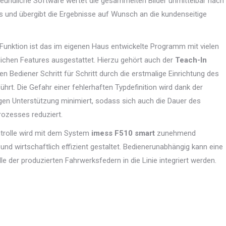
reundliche Software wertet die gesammelten Bilder unmittelbar nach
und übergibt die Ergebnisse auf Wunsch an die kundenseitige
Funktion ist das im eigenen Haus entwickelte Programm mit vielen
lichen Features ausgestattet. Hierzu gehört auch der
Teach-In
den Bediener Schritt für Schritt durch die erstmalige Einrichtung des
ührt. Die Gefahr einer fehlerhaften Typdefinition wird dank der
gen Unterstützung minimiert, sodass sich auch die Dauer des
rozesses reduziert.
ntrolle wird mit dem System
imess F510 smart
zunehmend
und wirtschaftlich effizient gestaltet. Bedienerunabhängig kann eine
e der produzierten Fahrwerksfedern in die Linie integriert werden.