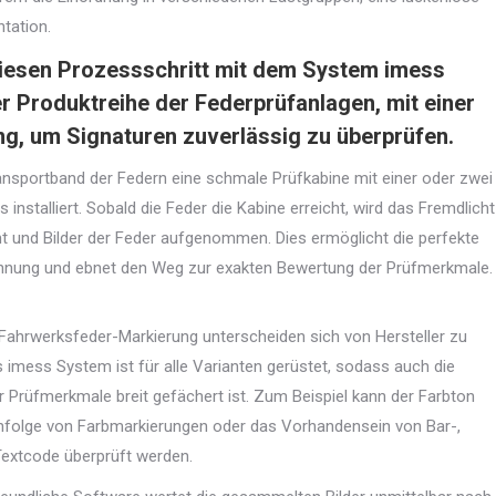
tation.
diesen Prozessschritt mit dem System
imess
r Produktreihe der Federprüfanlagen, mit einer
g, um Signaturen zuverlässig zu überprüfen.
ansportband der Federn eine schmale Prüfkabine mit einer oder zwei
installiert. Sobald die Feder die Kabine erreicht, wird das Fremdlicht
 und Bilder der Feder aufgenommen. Dies ermöglicht die perfekte
nung und ebnet den Weg zur exakten Bewertung der Prüfmerkmale.
 Fahrwerksfeder-Markierung unterscheiden sich von Hersteller zu
as imess System ist für alle Varianten gerüstet, sodass auch die
r Prüfmerkmale breit gefächert ist. Zum Beispiel kann der Farbton
nfolge von Farbmarkierungen oder das Vorhandensein von Bar-,
Textcode überprüft werden.