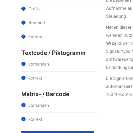
Die bedienerf
Aufnahme aus 
Größe
Steuerung.
Abstand
Neben dieser 
weiteren nütz
Farbton
Wizard
, der 
Signaturtyps f
Textcode / Piktogramm
softwareseiti
vorhanden
Einrichtungsp
korrekt
Die Signierko
automatisiert 
Matrix- / Barcode
100 %-Kontroll
vorhanden
korrekt