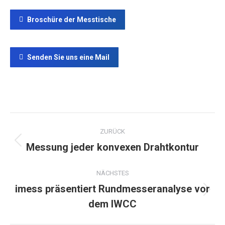
Broschüre der Messtische
Senden Sie uns eine Mail
Project
ZURÜCK
navigation
Messung jeder konvexen Drahtkontur
Previous
project:
NÄCHSTES
imess präsentiert Rundmesseranalyse vor
Next
dem IWCC
project: